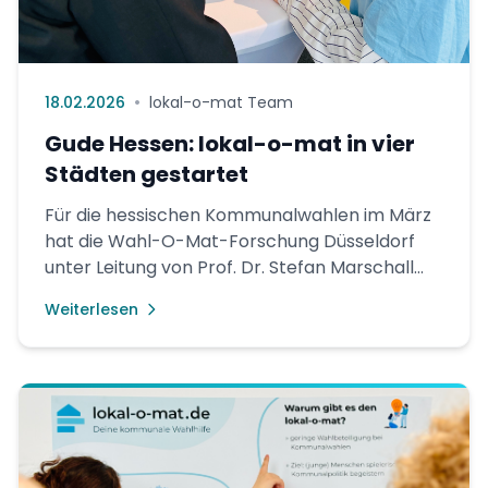
•
18.02.2026
lokal-o-mat Team
Gude Hessen: lokal-o-mat in vier
Städten gestartet
Für die hessischen Kommunalwahlen im März
hat die Wahl-O-Mat-Forschung Düsseldorf
unter Leitung von Prof. Dr. Stefan Marschall
gemeinsam mit der Hessischen
Weiterlesen
Landeszentrale für politische Bildung am 18....