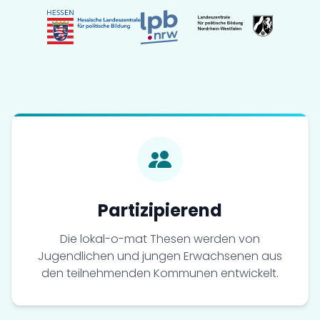
Entwickelt wurde der lokal-o-mat NRW
gemeinsam mit der Landeszentrale für
politische Bildung Nordrhein-Westfalen:
Partizipierend
Die lokal-o-mat Thesen werden von
Jugendlichen und jungen Erwachsenen aus
Im
Archiv
findest du alle Versionen des
den teilnehmenden Kommunen entwickelt.
lokal-o-mat zum Nachspielen.